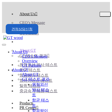
About Us
CEO’s Message
Overview
견적상담신청
GT Partners
About GT
About GT
About Us
GT 테스트 결과
CEO’s Message
Overview
원적외선 방사 테스트
GT Partners
About GT
항균 테스트
About GT
항곰팡이 테스트
GT 테스트 결과
항바이러스 테스트
원적외선
탈취 테스트
방사 테스
중금속 무해화 테스트
트
항균 테스
Products
트
PR Center
항곰팡이